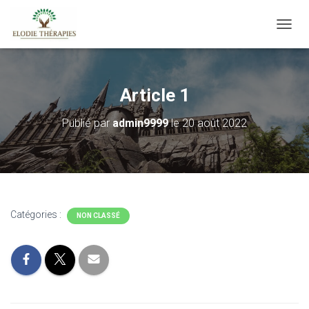
D
É
P
L
I
Article 1
E
R
Publié par
admin9999
le
20 août 2022
L
A
N
A
V
I
G
Catégories :
NON CLASSÉ
A
T
I
O
N